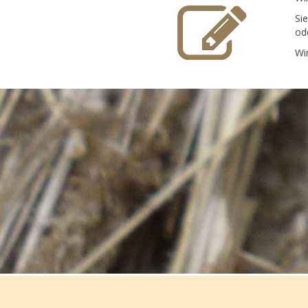
Si
od
Wi